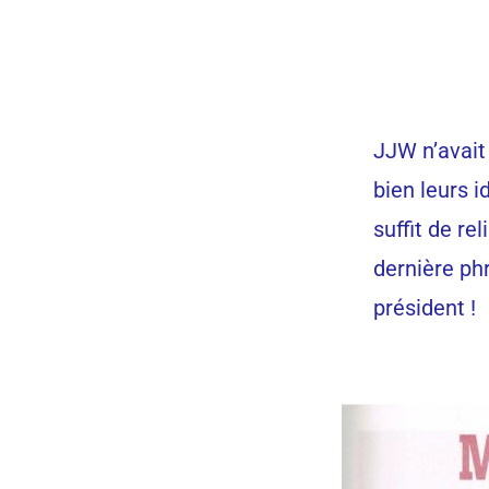
JJW n’avait
bien leurs i
suffit de re
dernière ph
président !