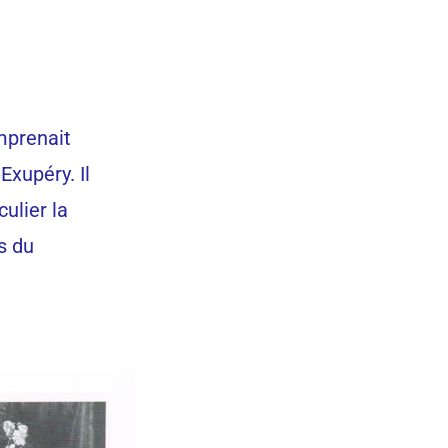
mprenait
Exupéry. Il
culier la
s du