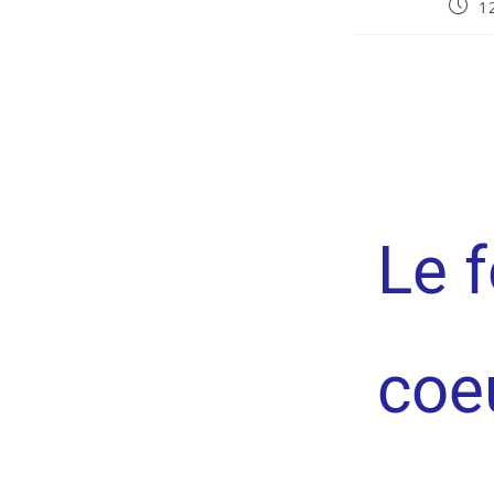
1
Le f
coeu