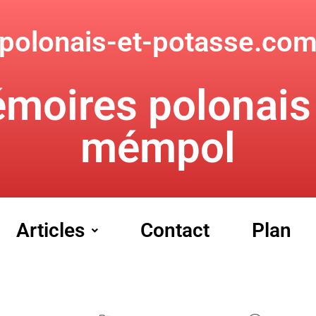
polonais-et-potasse.co
moires polonais
mémpol
Articles
Contact
Plan