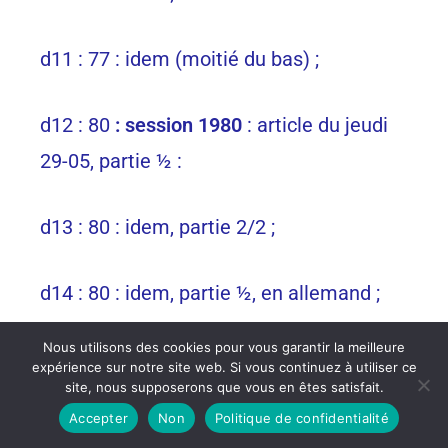
d11 : 77 : idem (moitié du bas) ;
d12 : 80
: session 1980
: article du jeudi
29-05, partie ½ :
d13 : 80 : idem, partie 2/2 ;
d14 : 80 : idem, partie ½, en allemand ;
Nous utilisons des cookies pour vous garantir la meilleure
d15 : 80 : idem, partie 2/2, en allemand ;
expérience sur notre site web. Si vous continuez à utiliser ce
site, nous supposerons que vous en êtes satisfait.
Accepter
Non
Politique de confidentialité
d16 : 81,
session 1981
: annonce de la