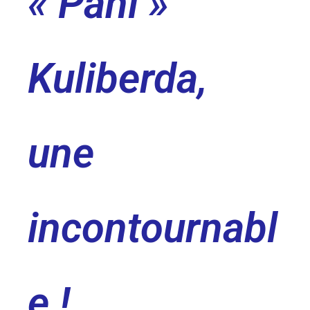
« Pani »
Kuliberda,
une
incontournabl
e !