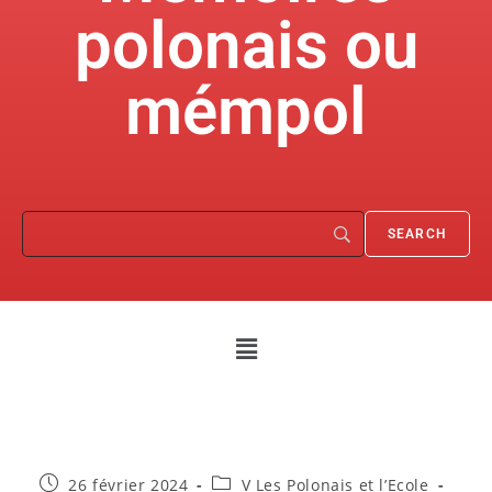
polonais ou
mémpol
26 février 2024
V Les Polonais et l’Ecole