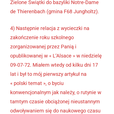
Zielone Świątki do bazyliki Notre-Dame
de Thierenbach (gmina F68 Jungholtz).
4) Następnie relacja z wycieczki na
zakończenie roku szkolnego
zorganizowanej przez Panią i
opublikowanej w « L’Alsace » w niedzielę
09-07-72. Miałem wtedy od kilku dni 17
lat i był to mój pierwszy artykuł na
« polski temat », o byciu
konwencjonalnym jak należy, o rutynie w
tamtym czasie obciążonej nieustannym
odwoływaniem się do naukowego czasu