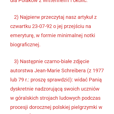
dla Polaków z Wittenheim i okolic.
2) Najpierw przeczytaj nasz artykuł z
czwartku 23-07-92 o jej przejściu na
emeryturę, w formie minimalnej notki
biograficznej.
3) Następnie czarno-białe zdjęcie
autorstwa Jean-Marie Schreibera (z 1977
lub 79 r.: proszę sprawdzić): widać Panią
dyskretnie nadzorującą swoich uczniów
w góralskich strojach ludowych podczas
procesji dorocznej polskiej pielgrzymki w