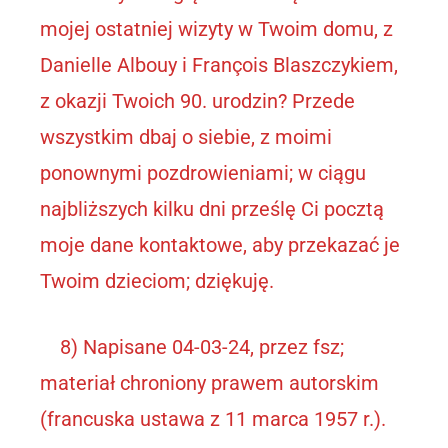
mojej ostatniej wizyty w Twoim domu, z
Danielle Albouy i François Blaszczykiem,
z okazji Twoich 90. urodzin? Przede
wszystkim dbaj o siebie, z moimi
ponownymi pozdrowieniami; w ciągu
najbliższych kilku dni prześlę Ci pocztą
moje dane kontaktowe, aby przekazać je
Twoim dzieciom; dziękuję.
8) Napisane 04-03-24, przez fsz;
materiał chroniony prawem autorskim
(francuska ustawa z 11 marca 1957 r.).