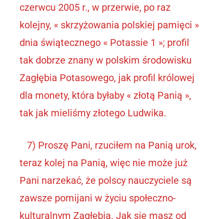
czerwcu 2005 r., w przerwie, po raz
kolejny, « skrzyżowania polskiej pamięci »
dnia świątecznego « Potassie 1 »; profil
tak dobrze znany w polskim środowisku
Zagłębia Potasowego, jak profil królowej
dla monety, która byłaby « złotą Panią »,
tak jak mieliśmy złotego Ludwika.
7) Proszę Pani, rzuciłem na Panią urok,
teraz kolej na Panią, więc nie może już
Pani narzekać, że polscy nauczyciele są
zawsze pomijani w życiu społeczno-
kulturalnym Zagłębia. Jak się masz od