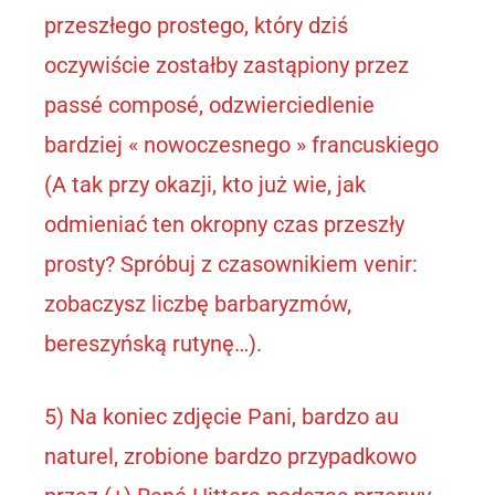
przeszłego prostego, który dziś
oczywiście zostałby zastąpiony przez
passé composé, odzwierciedlenie
bardziej « nowoczesnego » francuskiego
(A tak przy okazji, kto już wie, jak
odmieniać ten okropny czas przeszły
prosty? Spróbuj z czasownikiem venir:
zobaczysz liczbę barbaryzmów,
bereszyńską rutynę…).
5) Na koniec zdjęcie Pani, bardzo au
naturel, zrobione bardzo przypadkowo